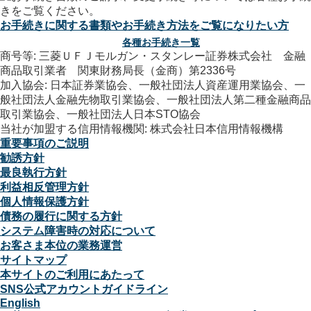
お手続きに関する書類やお手続き方法をご覧になりたい方
各種お手続き一覧
商号等: 三菱ＵＦＪモルガン・スタンレー証券株式会社 金融
商品取引業者 関東財務局長（金商）第2336号
加入協会: 日本証券業協会、一般社団法人資産運用業協会、一
般社団法人金融先物取引業協会、一般社団法人第二種金融商品
取引業協会、一般社団法人日本STO協会
当社が加盟する信用情報機関: 株式会社日本信用情報機構
重要事項のご説明
勧誘方針
最良執行方針
利益相反管理方針
個人情報保護方針
債務の履行に関する方針
システム障害時の対応について
お客さま本位の業務運営
サイトマップ
本サイトのご利用にあたって
SNS公式アカウントガイドライン
English