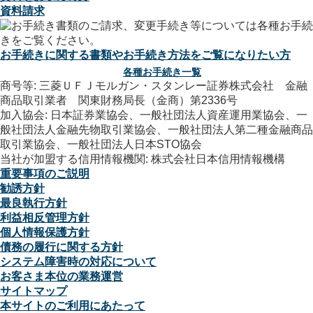
資料請求
お手続きに関する書類やお手続き方法をご覧になりたい方
各種お手続き一覧
商号等: 三菱ＵＦＪモルガン・スタンレー証券株式会社 金融
商品取引業者 関東財務局長（金商）第2336号
加入協会: 日本証券業協会、一般社団法人資産運用業協会、一
般社団法人金融先物取引業協会、一般社団法人第二種金融商品
取引業協会、一般社団法人日本STO協会
当社が加盟する信用情報機関: 株式会社日本信用情報機構
重要事項のご説明
勧誘方針
最良執行方針
利益相反管理方針
個人情報保護方針
債務の履行に関する方針
システム障害時の対応について
お客さま本位の業務運営
サイトマップ
本サイトのご利用にあたって