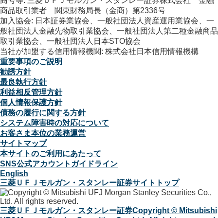
商号等: 三菱ＵＦＪモルガン・スタンレー証券株式会社 金融
商品取引業者 関東財務局長（金商）第2336号
加入協会: 日本証券業協会、一般社団法人資産運用業協会、一
般社団法人金融先物取引業協会、一般社団法人第二種金融商品
取引業協会、一般社団法人日本STO協会
当社が加盟する信用情報機関: 株式会社日本信用情報機構
重要事項のご説明
勧誘方針
最良執行方針
利益相反管理方針
個人情報保護方針
債務の履行に関する方針
システム障害時の対応について
お客さま本位の業務運営
サイトマップ
本サイトのご利用にあたって
SNS公式アカウントガイドライン
English
三菱ＵＦＪモルガン・スタンレー証券サイトトップ
三菱ＵＦＪモルガン・スタンレー証券
Copyright © Mitsubishi