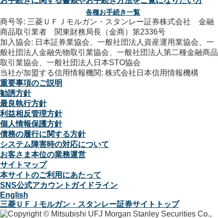
お手続きに関する書類やお手続き方法をご覧になりたい方
各種お手続き一覧
商号等: 三菱ＵＦＪモルガン・スタンレー証券株式会社 金融
商品取引業者 関東財務局長（金商）第2336号
加入協会: 日本証券業協会、一般社団法人資産運用業協会、一
般社団法人金融先物取引業協会、一般社団法人第二種金融商品
取引業協会、一般社団法人日本STO協会
当社が加盟する信用情報機関: 株式会社日本信用情報機構
重要事項のご説明
勧誘方針
最良執行方針
利益相反管理方針
個人情報保護方針
債務の履行に関する方針
システム障害時の対応について
お客さま本位の業務運営
サイトマップ
本サイトのご利用にあたって
SNS公式アカウントガイドライン
English
三菱ＵＦＪモルガン・スタンレー証券サイトトップ