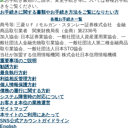
お手続きに関する書類やお手続き方法をご覧になりたい方
各種お手続き一覧
商号等: 三菱ＵＦＪモルガン・スタンレー証券株式会社 金融
商品取引業者 関東財務局長（金商）第2336号
加入協会: 日本証券業協会、一般社団法人資産運用業協会、一
般社団法人金融先物取引業協会、一般社団法人第二種金融商品
取引業協会、一般社団法人日本STO協会
当社が加盟する信用情報機関: 株式会社日本信用情報機構
重要事項のご説明
勧誘方針
最良執行方針
利益相反管理方針
個人情報保護方針
債務の履行に関する方針
システム障害時の対応について
お客さま本位の業務運営
サイトマップ
本サイトのご利用にあたって
SNS公式アカウントガイドライン
English