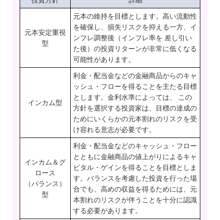
投資方針
詳細
元本の維持を目標とします。高い流動性
を確保し、損失リスクを抑える一方、イ
元本安定重視
ンフレ調整後（インフレ率を 差し引い
型
た後）の投資リターンが非常に低くなる
可能性があります。
利金・配当金などの金融商品からのキャ
ッシュ・フローを得ることを主たる目標
とします。金利水準によっては、 この
インカム型
方針を選択する投資家は、目標の達成の
ためにいくらかの元本割れのリスクを受
け容れる意志が必要です。
利金・配当金などのキャッシュ・フロー
とともに金融商品の値上がりによるキャ
インカム＆グ
ピタル・ゲインを得ることを目標としま
ロース
す。バランスを考慮した投資を行った場
（バランス）
合でも、高めの収益を得るためには、元
型
本割れのリスクが伴うことを十分に認識
する必要があります。