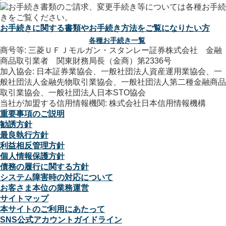
お手続きに関する書類やお手続き方法をご覧になりたい方
各種お手続き一覧
商号等: 三菱ＵＦＪモルガン・スタンレー証券株式会社 金融
商品取引業者 関東財務局長（金商）第2336号
加入協会: 日本証券業協会、一般社団法人資産運用業協会、一
般社団法人金融先物取引業協会、一般社団法人第二種金融商品
取引業協会、一般社団法人日本STO協会
当社が加盟する信用情報機関: 株式会社日本信用情報機構
重要事項のご説明
勧誘方針
最良執行方針
利益相反管理方針
個人情報保護方針
債務の履行に関する方針
システム障害時の対応について
お客さま本位の業務運営
サイトマップ
本サイトのご利用にあたって
SNS公式アカウントガイドライン