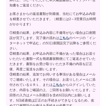
みの上、コピーいただいた本人確認書類とマイナンバー告
知書をご返送ください。
お客さまからの返送書類が到着後、当社にてお申込み内容
を精査させていただきます。（精査には2～3営業日お時間
がかかります）
①精査の結果、お申込み内容に不備等がない場合は口座開
設が完了します。完了後の流れは
こちら
のページの「イン
ターネットで申込む」の5⃣口座開設完了以降をご参照くだ
さい。
②精査の結果、お申込み内容に不備があった場合はお送り
いただいた書類一式を簡易書留郵便にてご返送させていた
だきます。書類をお受け取りいただき不備の内容を訂正
後、再度ご返送をお願いします。
③精査の結果、追加でお伺いする事項がある場合はメール
でご連絡いたします。その場合は、お送りしたメールに添
付されているＵＲＬ、または
こちら
からログインしていた
だき、内容をご確認の上、ご回答をお願いいたします。ご
回答の入力はメール到着日を含め5日以内にお願いしま
す。5日経過後は訂正のお手続きができなくなるため、改
めて口座開設のお申込み手続きが必要です。