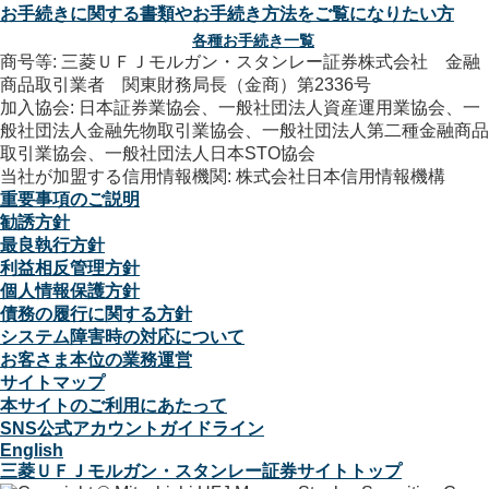
お手続きに関する書類やお手続き方法をご覧になりたい方
各種お手続き一覧
商号等: 三菱ＵＦＪモルガン・スタンレー証券株式会社 金融
商品取引業者 関東財務局長（金商）第2336号
加入協会: 日本証券業協会、一般社団法人資産運用業協会、一
般社団法人金融先物取引業協会、一般社団法人第二種金融商品
取引業協会、一般社団法人日本STO協会
当社が加盟する信用情報機関: 株式会社日本信用情報機構
重要事項のご説明
勧誘方針
最良執行方針
利益相反管理方針
個人情報保護方針
債務の履行に関する方針
システム障害時の対応について
お客さま本位の業務運営
サイトマップ
本サイトのご利用にあたって
SNS公式アカウントガイドライン
English
三菱ＵＦＪモルガン・スタンレー証券サイトトップ