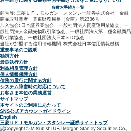
お手続きに関する書類やお手続き方法をご覧になりたい方
各種お手続き一覧
商号等: 三菱ＵＦＪモルガン・スタンレー証券株式会社 金融
商品取引業者 関東財務局長（金商）第2336号
加入協会: 日本証券業協会、一般社団法人資産運用業協会、一
般社団法人金融先物取引業協会、一般社団法人第二種金融商品
取引業協会、一般社団法人日本STO協会
当社が加盟する信用情報機関: 株式会社日本信用情報機構
重要事項のご説明
勧誘方針
最良執行方針
利益相反管理方針
個人情報保護方針
債務の履行に関する方針
システム障害時の対応について
お客さま本位の業務運営
サイトマップ
本サイトのご利用にあたって
SNS公式アカウントガイドライン
English
三菱ＵＦＪモルガン・スタンレー証券サイトトップ