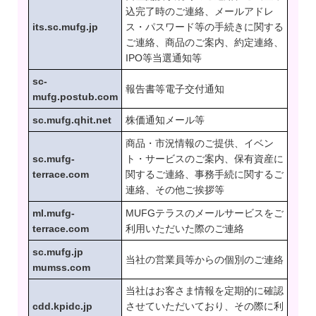
込完了時のご連絡、メールアドレ
its.sc.mufg.jp
ス・パスワード等の手続きに関する
ご連絡、商品のご案内、約定連絡、
IPO等当選通知等
sc-
報告書等電子交付通知
mufg.postub.com
sc.mufg.qhit.net
株価通知メール等
商品・市況情報のご提供、イベン
sc.mufg-
ト・サービスのご案内、保有資産に
terrace.com
関するご連絡、事務手続に関するご
連絡、その他ご挨拶等
ml.mufg-
MUFGテラスのメールサービスをご
terrace.com
利用いただいた際のご連絡
sc.mufg.jp
当社の営業員等からの個別のご連絡
mumss.com
当社はお客さま情報を定期的に確認
cdd.kpidc.jp
させていただいており、その際に利