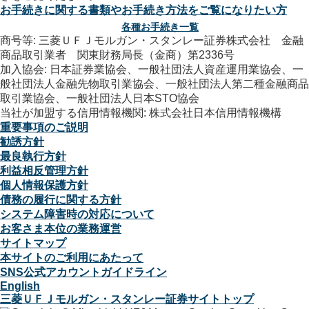
お手続きに関する書類やお手続き方法をご覧になりたい方
各種お手続き一覧
商号等: 三菱ＵＦＪモルガン・スタンレー証券株式会社 金融
商品取引業者 関東財務局長（金商）第2336号
加入協会: 日本証券業協会、一般社団法人資産運用業協会、一
般社団法人金融先物取引業協会、一般社団法人第二種金融商品
取引業協会、一般社団法人日本STO協会
当社が加盟する信用情報機関: 株式会社日本信用情報機構
重要事項のご説明
勧誘方針
最良執行方針
利益相反管理方針
個人情報保護方針
債務の履行に関する方針
システム障害時の対応について
お客さま本位の業務運営
サイトマップ
本サイトのご利用にあたって
SNS公式アカウントガイドライン
English
三菱ＵＦＪモルガン・スタンレー証券サイトトップ