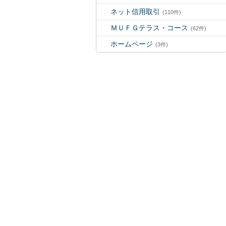
ネット信用取引
(110件)
ＭＵＦＧテラス・コース
(62件)
ホームページ
(3件)