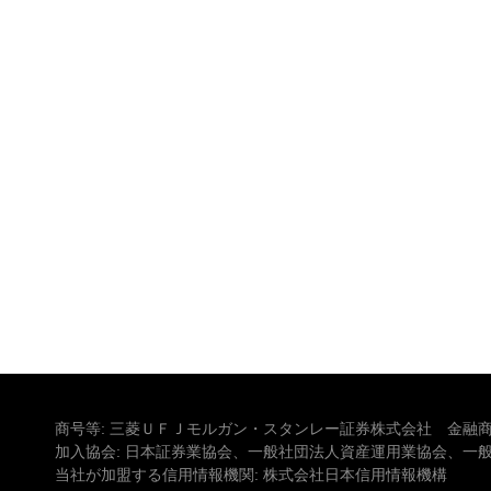
商号等: 三菱ＵＦＪモルガン・スタンレー証券株式会社 金融商
加入協会: 日本証券業協会、一般社団法人資産運用業協会、一
当社が加盟する信用情報機関: 株式会社日本信用情報機構