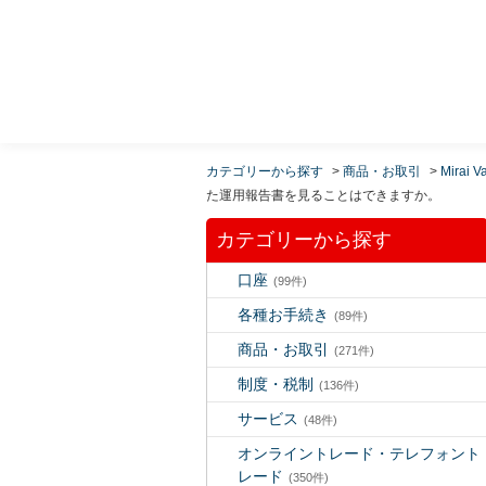
MUFG 世界が進むチカラになる。 三菱ＵＦＪモルガ
ン・スタンレー証券
カテゴリーから探す
>
商品・お取引
>
Mirai V
た運用報告書を見ることはできますか。
カテゴリーから探す
口座
(99件)
各種お手続き
(89件)
商品・お取引
(271件)
制度・税制
(136件)
サービス
(48件)
オンライントレード・テレフォント
レード
(350件)