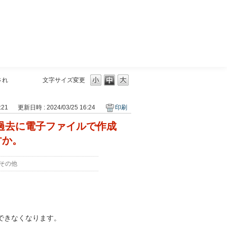
三菱ＵＦＪモルガン・スタンレー証券
され
文字サイズ変更
:21
更新日時 : 2024/03/25 16:24
印刷
合、過去に電子ファイルで作成
すか。
その他
閲覧できなくなります。