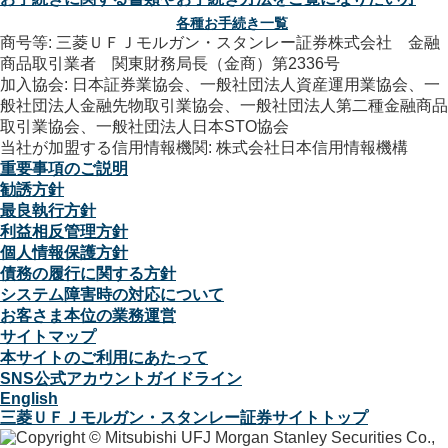
各種お手続き一覧
商号等: 三菱ＵＦＪモルガン・スタンレー証券株式会社 金融
商品取引業者 関東財務局長（金商）第2336号
加入協会: 日本証券業協会、一般社団法人資産運用業協会、一
般社団法人金融先物取引業協会、一般社団法人第二種金融商品
取引業協会、一般社団法人日本STO協会
当社が加盟する信用情報機関: 株式会社日本信用情報機構
重要事項のご説明
勧誘方針
最良執行方針
利益相反管理方針
個人情報保護方針
債務の履行に関する方針
システム障害時の対応について
お客さま本位の業務運営
サイトマップ
本サイトのご利用にあたって
SNS公式アカウントガイドライン
English
三菱ＵＦＪモルガン・スタンレー証券サイトトップ