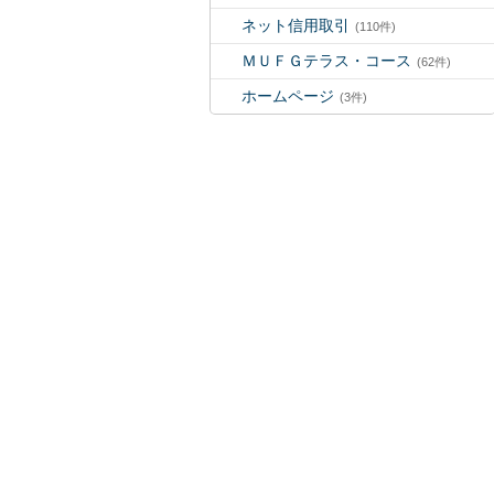
ネット信用取引
(110件)
ＭＵＦＧテラス・コース
(62件)
ホームページ
(3件)