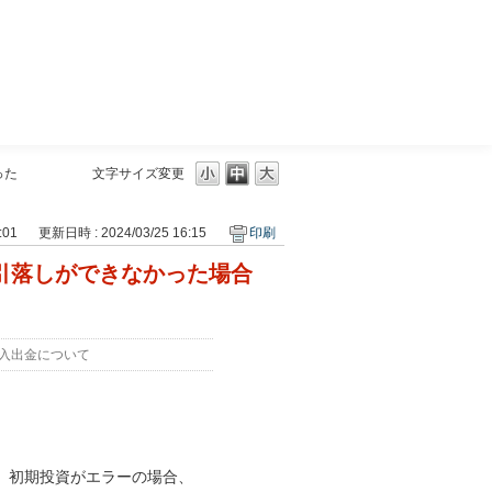
三菱ＵＦＪモルガン・スタンレー証券
った
文字サイズ変更
:01
更新日時 : 2024/03/25 16:15
印刷
eの引落しができなかった場合
入出金について
、初期投資がエラーの場合、