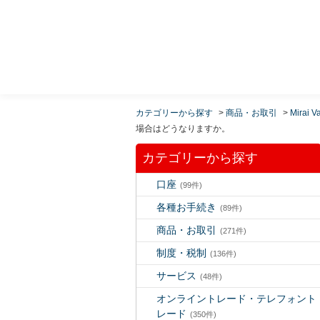
MUFG 世界が進むチカラになる。 三菱ＵＦＪモルガ
ン・スタンレー証券
カテゴリーから探す
>
商品・お取引
>
Mirai V
場合はどうなりますか。
カテゴリーから探す
口座
(99件)
各種お手続き
(89件)
商品・お取引
(271件)
制度・税制
(136件)
サービス
(48件)
オンライントレード・テレフォント
レード
(350件)