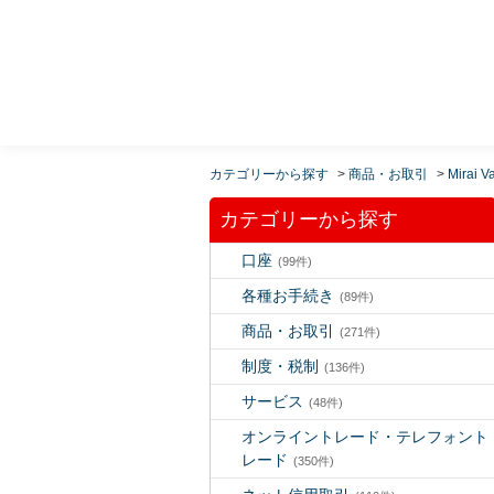
MUFG 世界が進むチカラになる。 三菱ＵＦＪモルガ
ン・スタンレー証券
カテゴリーから探す
>
商品・お取引
>
Mirai V
カテゴリーから探す
口座
(99件)
各種お手続き
(89件)
商品・お取引
(271件)
制度・税制
(136件)
サービス
(48件)
オンライントレード・テレフォント
レード
(350件)