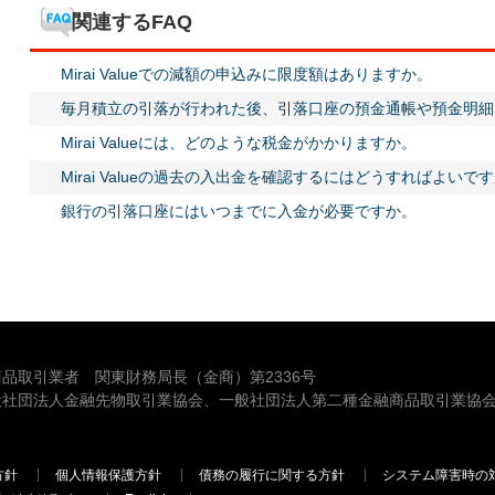
関連するFAQ
Mirai Valueでの減額の申込みに限度額はありますか。
毎月積立の引落が行われた後、引落口座の預金通帳や預金明細
Mirai Valueには、どのような税金がかかりますか。
Mirai Valueの過去の入出金を確認するにはどうすればよいで
銀行の引落口座にはいつまでに入金が必要ですか。
品取引業者 関東財務局長（金商）第2336号
般社団法人金融先物取引業協会、一般社団法人第二種金融商品取引業協会
方針
個人情報保護方針
債務の履行に関する方針
システム障害時の