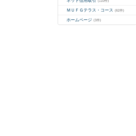
ネット信用取引
(110件)
ＭＵＦＧテラス・コース
(62件)
ホームページ
(3件)