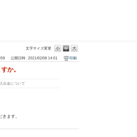
三菱ＵＦＪモルガン・スタンレー証券
文字サイズ変更
359
公開日時 : 2021/02/08 14:01
印刷
ますか。
入出金について
だきます。