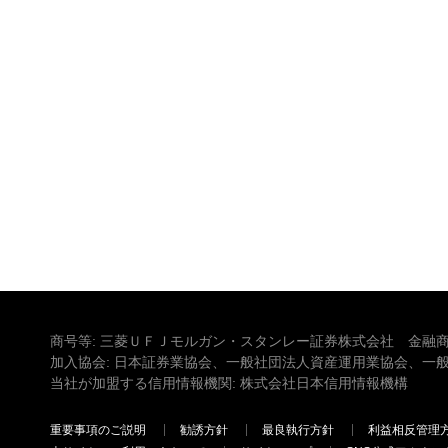
商号等: 三菱ＵＦＪモルガン・スタンレー証券株式会社 金融商
加入協会: 日本証券業協会、一般社団法人資産運用業協会、一
当社が加盟する信用情報機関: 株式会社日本信用情報機構
重要事項のご説明
勧誘方針
最良執行方針
利益相反管理