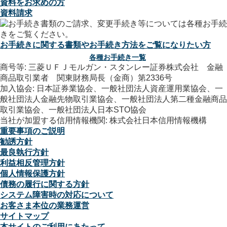
資料をお求めの方
資料請求
お手続きに関する書類やお手続き方法をご覧になりたい方
各種お手続き一覧
商号等: 三菱ＵＦＪモルガン・スタンレー証券株式会社 金融
商品取引業者 関東財務局長（金商）第2336号
加入協会: 日本証券業協会、一般社団法人資産運用業協会、一
般社団法人金融先物取引業協会、一般社団法人第二種金融商品
取引業協会、一般社団法人日本STO協会
当社が加盟する信用情報機関: 株式会社日本信用情報機構
重要事項のご説明
勧誘方針
最良執行方針
利益相反管理方針
個人情報保護方針
債務の履行に関する方針
システム障害時の対応について
お客さま本位の業務運営
サイトマップ
本サイトのご利用にあたって