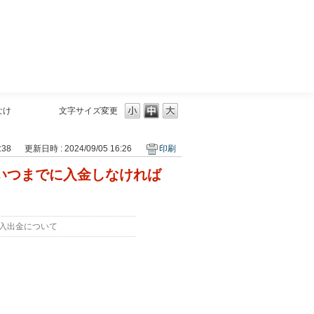
三菱ＵＦＪモルガン・スタンレー証券
なけ
文字サイズ変更
:38
更新日時 : 2024/09/05 16:26
印刷
額はいつまでに入金しなければ
入出金について