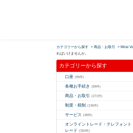
MUFG 世界が進むチカラになる。 三菱ＵＦＪモルガ
ン・スタンレー証券
カテゴリーから探す
>
商品・お取引
>
Mirai V
ればいけませんか。
カテゴリーから探す
口座
(99件)
各種お手続き
(89件)
商品・お取引
(271件)
制度・税制
(136件)
サービス
(48件)
オンライントレード・テレフォント
レード
(350件)