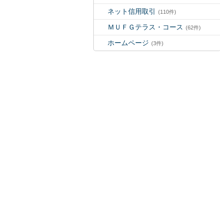
ネット信用取引
(110件)
ＭＵＦＧテラス・コース
(62件)
ホームページ
(3件)