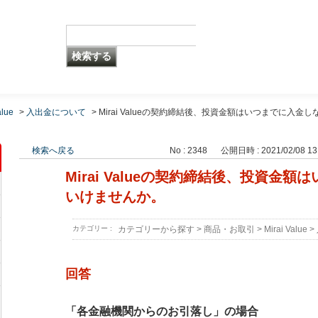
alue
>
入出金について
>
Mirai Valueの契約締結後、投資金額はいつまでに入金し
検索へ戻る
No : 2348
公開日時 : 2021/02/08 13
Mirai Valueの契約締結後、投資金
いけませんか。
カテゴリー :
カテゴリーから探す
>
商品・お取引
>
Mirai Value
>
回答
「各金融機関からのお引落し」の場合