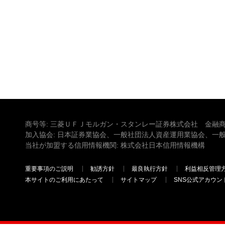
商号等: 三菱ＵＦＪモルガン・スタンレー証券株式会社 金融商
加入協会: 日本証券業協会、一般社団法人資産運用業協会、一
当社が加盟する信用情報機関: 株式会社日本信用情報機構
重要事項のご説明
勧誘方針
最良執行方針
利益相反管理
本サイトのご利用にあたって
サイトマップ
SNS公式アカウン