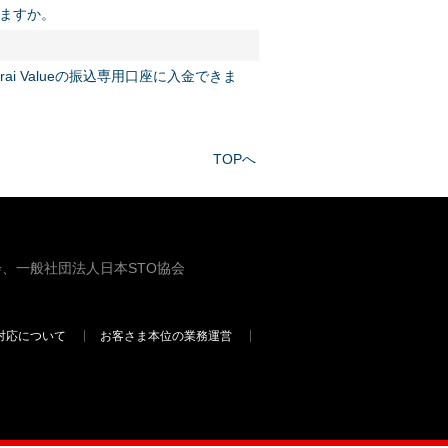
れますか。
i Valueの振込専用口座に入金できま
TOPへ
、一般社団法人日本STO協会
対応について
お客さま本位の業務運営