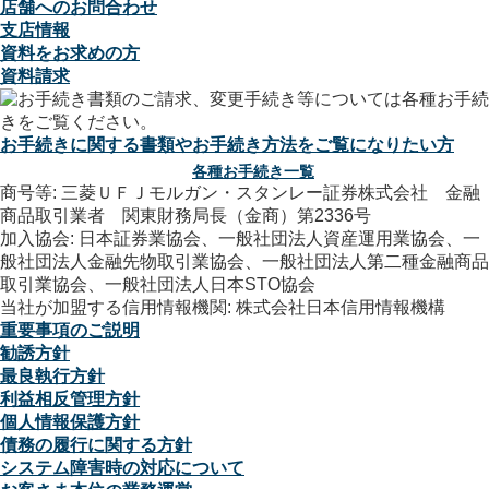
店舗へのお問合わせ
支店情報
資料をお求めの方
資料請求
お手続きに関する書類やお手続き方法をご覧になりたい方
各種お手続き一覧
商号等: 三菱ＵＦＪモルガン・スタンレー証券株式会社 金融
商品取引業者 関東財務局長（金商）第2336号
加入協会: 日本証券業協会、一般社団法人資産運用業協会、一
般社団法人金融先物取引業協会、一般社団法人第二種金融商品
取引業協会、一般社団法人日本STO協会
当社が加盟する信用情報機関: 株式会社日本信用情報機構
重要事項のご説明
勧誘方針
最良執行方針
利益相反管理方針
個人情報保護方針
債務の履行に関する方針
システム障害時の対応について