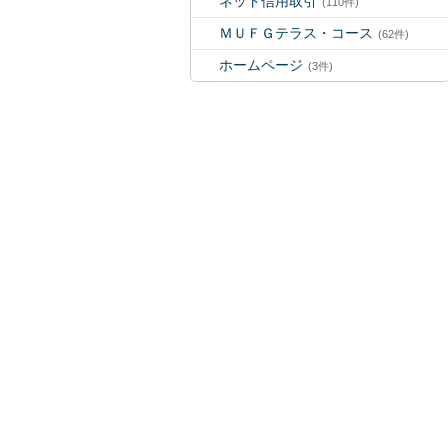
ネット信用取引
(110件)
ＭＵＦＧテラス・コース
(62件)
ホームページ
(3件)