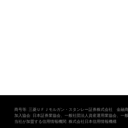
商号等: 三菱ＵＦＪモルガン・スタンレー証券株式会社 金融商
加入協会: 日本証券業協会、一般社団法人資産運用業協会、一
当社が加盟する信用情報機関: 株式会社日本信用情報機構