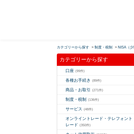
MUFG 世界が進むチカラになる。 三菱ＵＦＪモルガ
ン・スタンレー証券
カテゴリーから探す
>
制度・税制
>
NISA（
カテゴリーから探す
口座
(99件)
各種お手続き
(89件)
商品・お取引
(271件)
制度・税制
(136件)
サービス
(48件)
オンライントレード・テレフォント
レード
(350件)