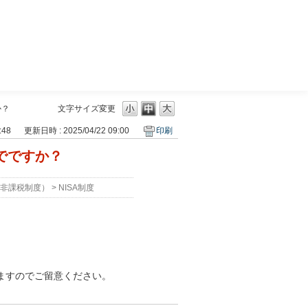
三菱ＵＦＪモルガン・スタンレー証券
か？
文字サイズ変更
:48
更新日時 : 2025/04/22 09:00
印刷
でですか？
資非課税制度）
>
NISA制度
ますのでご留意ください。