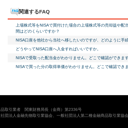
関連するFAQ
上場株式等をNISAで買付けた場合の上場株式等の売却益や配
間はどのくらいですか？
NISA口座を他社から当社へ移したいのですが、どのように手
どうやってNISA口座へ入金すればいいですか。
NISAで受取った配当金がわかりません。どこで確認ができま
NISAで買った分の取得単価がわかりません。どこで確認でき
品取引業者 関東財務局長（金商）第2336号
般社団法人金融先物取引業協会、一般社団法人第二種金融商品取引業協会