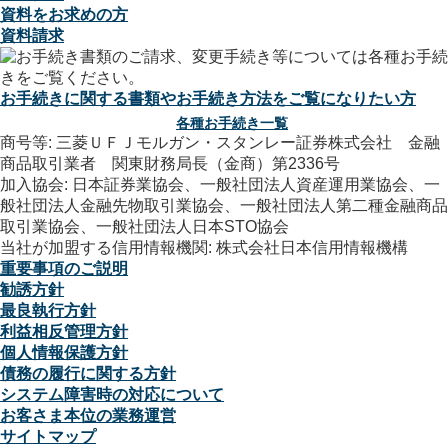
資料をお求めの方
資料請求
お手続きに関する書類やお手続き方法をご覧になりたい方
各種お手続き一覧
商号等: 三菱ＵＦＪモルガン・スタンレー証券株式会社 金融
商品取引業者 関東財務局長（金商）第2336号
加入協会: 日本証券業協会、一般社団法人資産運用業協会、一
般社団法人金融先物取引業協会、一般社団法人第二種金融商品
取引業協会、一般社団法人日本STO協会
当社が加盟する信用情報機関: 株式会社日本信用情報機構
重要事項のご説明
勧誘方針
最良執行方針
利益相反管理方針
個人情報保護方針
債務の履行に関する方針
システム障害時の対応について
お客さま本位の業務運営
サイトマップ