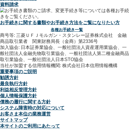
資料請求
お手続きに関する書類やお手続き方法をご覧になりたい方
各種お手続き一覧
商号等: 三菱ＵＦＪモルガン・スタンレー証券株式会社 金融
商品取引業者 関東財務局長（金商）第2336号
加入協会: 日本証券業協会、一般社団法人資産運用業協会、一
般社団法人金融先物取引業協会、一般社団法人第二種金融商品
取引業協会、一般社団法人日本STO協会
当社が加盟する信用情報機関: 株式会社日本信用情報機構
重要事項のご説明
勧誘方針
最良執行方針
利益相反管理方針
個人情報保護方針
債務の履行に関する方針
システム障害時の対応について
お客さま本位の業務運営
サイトマップ
本サイトのご利用にあたって