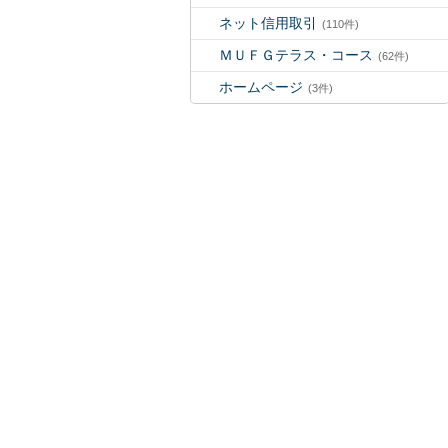
ネット信用取引
(110件)
ＭＵＦＧテラス・コース
(62件)
ホームページ
(3件)