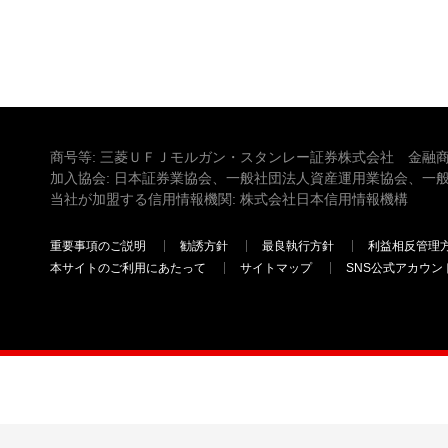
商号等: 三菱ＵＦＪモルガン・スタンレー証券株式会社 金融商
加入協会: 日本証券業協会、一般社団法人資産運用業協会、一
当社が加盟する信用情報機関: 株式会社日本信用情報機構
重要事項のご説明
勧誘方針
最良執行方針
利益相反管理
本サイトのご利用にあたって
サイトマップ
SNS公式アカウン