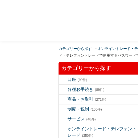
MUFG 世界が進むチカラになる。 三菱ＵＦＪモルガ
ン・スタンレー証券
カテゴリーから探す
>
オンライントレード・テ
ド・テレフォントレードで使用するパスワード
カテゴリーから探す
口座
(99件)
各種お手続き
(89件)
商品・お取引
(271件)
制度・税制
(136件)
サービス
(48件)
オンライントレード・テレフォント
レード
(350件)