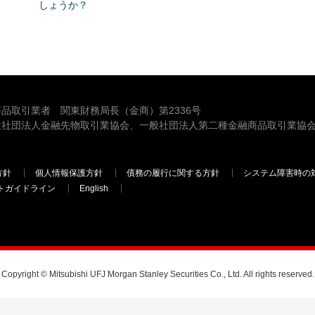
しょうか？
品取引業者 関東財務局長（金商）第2336号
般社団法人金融先物取引業協会、一般社団法人第二種金融商品取引業協会
方針
個人情報保護方針
債務の履行に関する方針
システム障害時の
トガイドライン
English
三菱ＵＦＪモルガン・スタンレー証券
Copyright © Mitsubishi UFJ Morgan Stanley Securities Co., Ltd. All rights reserved.