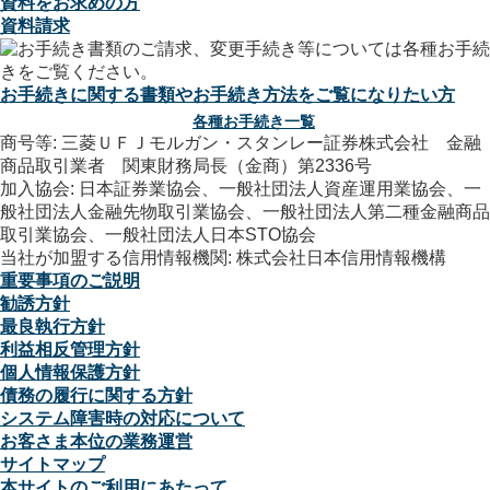
資料をお求めの方
資料請求
お手続きに関する書類やお手続き方法をご覧になりたい方
各種お手続き一覧
商号等: 三菱ＵＦＪモルガン・スタンレー証券株式会社 金融
商品取引業者 関東財務局長（金商）第2336号
加入協会: 日本証券業協会、一般社団法人資産運用業協会、一
般社団法人金融先物取引業協会、一般社団法人第二種金融商品
取引業協会、一般社団法人日本STO協会
当社が加盟する信用情報機関: 株式会社日本信用情報機構
重要事項のご説明
勧誘方針
最良執行方針
利益相反管理方針
個人情報保護方針
債務の履行に関する方針
システム障害時の対応について
お客さま本位の業務運営
サイトマップ
本サイトのご利用にあたって