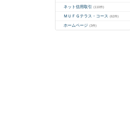
ネット信用取引
(110件)
ＭＵＦＧテラス・コース
(62件)
ホームページ
(3件)