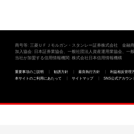
商号等: 三菱ＵＦＪモルガン・スタンレー証券株式会社 金融商
加入協会: 日本証券業協会、一般社団法人資産運用業協会、一
当社が加盟する信用情報機関: 株式会社日本信用情報機構
重要事項のご説明
勧誘方針
最良執行方針
利益相反管理
本サイトのご利用にあたって
サイトマップ
SNS公式アカウン