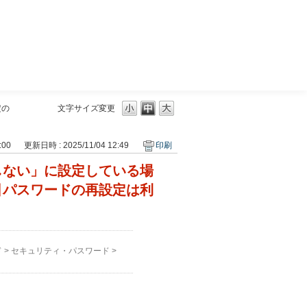
三菱ＵＦＪモルガン・スタンレー証券
定の
文字サイズ変更
:00
更新日時 : 2025/11/04 12:49
印刷
しない」に設定している場
引パスワードの再設定は利
ド
>
セキュリティ・パスワード
>