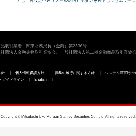
力し、再設定申込（メール送信）ボタンを押下してもエラー...
品取引業者 関東財務局長（金商）第2336号
般社団法人金融先物取引業協会、一般社団法人第二種金融商品取引業協会
方針
個人情報保護方針
債務の履行に関する方針
システム障害時の
トガイドライン
English
三菱ＵＦＪモルガン・スタンレー証券
Copyright © Mitsubishi UFJ Morgan Stanley Securities Co., Ltd. All rights reserved.