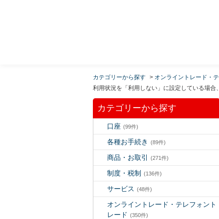
MUFG 世界が進むチカラになる。 三菱ＵＦＪモルガ
ン・スタンレー証券
カテゴリーから探す
>
オンライントレード・テ
利用状況を「利用しない」に設定している場合
カテゴリーから探す
口座
(99件)
各種お手続き
(89件)
商品・お取引
(271件)
制度・税制
(136件)
サービス
(48件)
オンライントレード・テレフォント
レード
(350件)