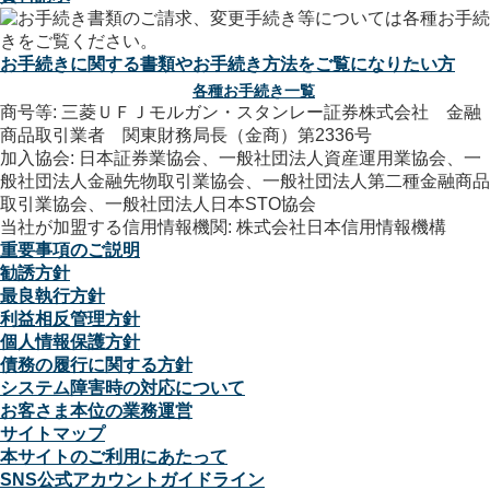
お手続きに関する書類やお手続き方法をご覧になりたい方
各種お手続き一覧
商号等: 三菱ＵＦＪモルガン・スタンレー証券株式会社 金融
商品取引業者 関東財務局長（金商）第2336号
加入協会: 日本証券業協会、一般社団法人資産運用業協会、一
般社団法人金融先物取引業協会、一般社団法人第二種金融商品
取引業協会、一般社団法人日本STO協会
当社が加盟する信用情報機関: 株式会社日本信用情報機構
重要事項のご説明
勧誘方針
最良執行方針
利益相反管理方針
個人情報保護方針
債務の履行に関する方針
システム障害時の対応について
お客さま本位の業務運営
サイトマップ
本サイトのご利用にあたって
SNS公式アカウントガイドライン