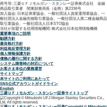
商号等: 三菱ＵＦＪモルガン・スタンレー証券株式会社 金融
商品取引業者 関東財務局長（金商）第2336号
加入協会: 日本証券業協会、一般社団法人資産運用業協会、一
般社団法人金融先物取引業協会、一般社団法人第二種金融商品
取引業協会、一般社団法人日本STO協会
当社が加盟する信用情報機関: 株式会社日本信用情報機構
重要事項のご説明
勧誘方針
最良執行方針
利益相反管理方針
個人情報保護方針
債務の履行に関する方針
システム障害時の対応について
お客さま本位の業務運営
サイトマップ
本サイトのご利用にあたって
SNS公式アカウントガイドライン
English
三菱ＵＦＪモルガン・スタンレー証券サイトトップ
三菱ＵＦＪモルガン・スタンレー証券
Copyright © Mitsubishi