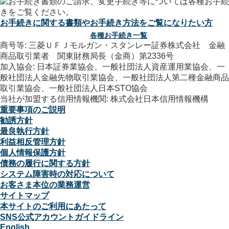
お手続きに関する書類やお手続き方法をご覧になりたい方
各種お手続き一覧
商号等: 三菱ＵＦＪモルガン・スタンレー証券株式会社 金融
商品取引業者 関東財務局長（金商）第2336号
加入協会: 日本証券業協会、一般社団法人資産運用業協会、一
般社団法人金融先物取引業協会、一般社団法人第二種金融商品
取引業協会、一般社団法人日本STO協会
当社が加盟する信用情報機関: 株式会社日本信用情報機構
重要事項のご説明
勧誘方針
最良執行方針
利益相反管理方針
個人情報保護方針
債務の履行に関する方針
システム障害時の対応について
お客さま本位の業務運営
サイトマップ
本サイトのご利用にあたって
SNS公式アカウントガイドライン
English