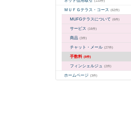
ネット信用取引
(110件)
ＭＵＦＧテラス・コース
(62件)
MUFGテラスについて
(6件)
サービス
(16件)
商品
(3件)
チャット・メール
(27件)
手数料
(8件)
フィンシェルジュ
(2件)
ホームページ
(3件)