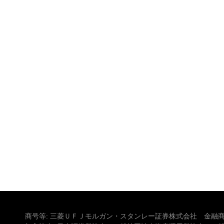
商号等: 三菱ＵＦＪモルガン・スタンレー証券株式会社 金融商