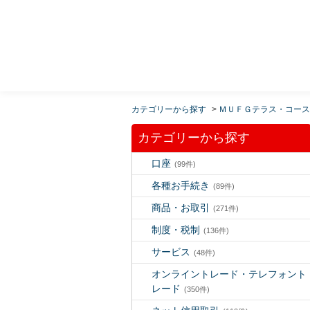
MUFG 世界が進むチカラになる。 三菱ＵＦＪモルガ
ン・スタンレー証券
カテゴリーから探す
>
ＭＵＦＧテラス・コース
カテゴリーから探す
口座
(99件)
各種お手続き
(89件)
商品・お取引
(271件)
制度・税制
(136件)
サービス
(48件)
オンライントレード・テレフォント
レード
(350件)