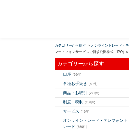
MUFG 世界が進むチカラになる。 三菱ＵＦＪモルガ
ン・スタンレー証券
カテゴリーから探す
>
オンライントレード・テ
マートフォンサービスで新規公開株式（IPO）
カテゴリーから探す
口座
(99件)
各種お手続き
(89件)
商品・お取引
(271件)
制度・税制
(136件)
サービス
(48件)
オンライントレード・テレフォント
レード
(350件)