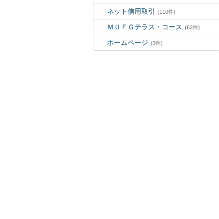
ネット信用取引
(110件)
ＭＵＦＧテラス・コース
(62件)
ホームページ
(3件)