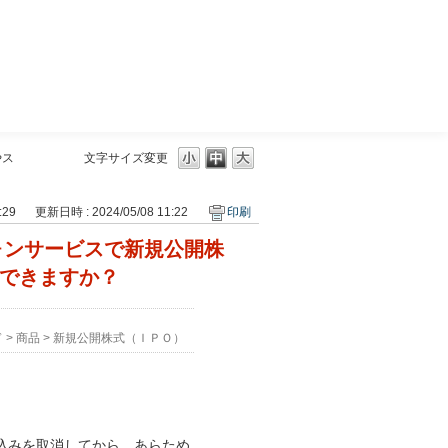
三菱ＵＦＪモルガン・スタンレー証券
やス
文字サイズ変更
:29
更新日時 : 2024/05/08 11:22
印刷
ォンサービスで新規公開株
はできますか？
ド
>
商品
>
新規公開株式（ＩＰＯ）
込みを取消してから、あらため