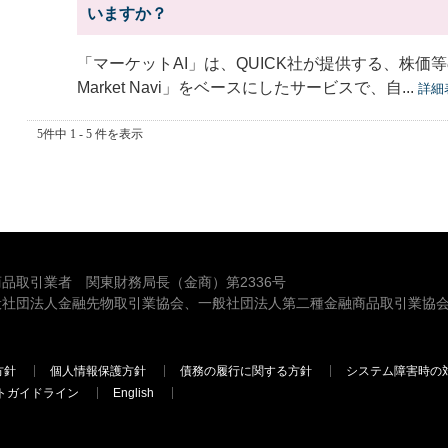
いますか？
「マーケットAI」は、QUICK社が提供する、株価等
Market Navi」をベースにしたサービスで、自...
詳細
5件中 1 - 5 件を表示
品取引業者 関東財務局長（金商）第2336号
般社団法人金融先物取引業協会、一般社団法人第二種金融商品取引業協会
方針
個人情報保護方針
債務の履行に関する方針
システム障害時の
トガイドライン
English
三菱ＵＦＪモルガン・スタンレー証券