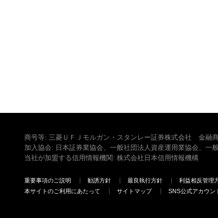
商号等: 三菱ＵＦＪモルガン・スタンレー証券株式会社 金融商
加入協会: 日本証券業協会、一般社団法人資産運用業協会、一
当社が加盟する信用情報機関: 株式会社日本信用情報機構
重要事項のご説明
勧誘方針
最良執行方針
利益相反管理
本サイトのご利用にあたって
サイトマップ
SNS公式アカウン