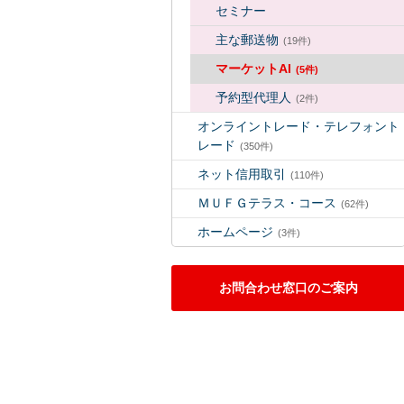
セミナー
主な郵送物
(19件)
マーケットAI
(5件)
予約型代理人
(2件)
オンライントレード・テレフォント
レード
(350件)
ネット信用取引
(110件)
ＭＵＦＧテラス・コース
(62件)
ホームページ
(3件)
お問合わせ窓口のご案内