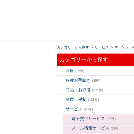
MUFG 世界が進むチカラになる。 三菱ＵＦＪモルガ
ン・スタンレー証券
カテゴリーから探す
>
サービス
>
マーケットA
カテゴリーから探す
口座
(99件)
各種お手続き
(89件)
商品・お取引
(271件)
制度・税制
(136件)
サービス
(48件)
電子交付サービス
(20件)
メール情報サービス
(2件)