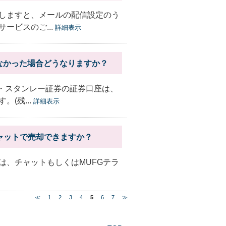
しますと、メールの配信設定のう
ービスのご...
詳細表示
なかった場合どうなりますか？
ン・スタンレー証券の証券口座は、
(残...
詳細表示
ャットで売却できますか？
は、チャットもしくはMUFGテラ
≪
1
2
3
4
5
6
7
≫