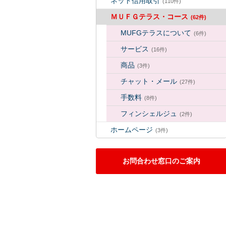
ネット信用取引
(110件)
ＭＵＦＧテラス・コース
(62件)
MUFGテラスについて
(6件)
サービス
(16件)
商品
(3件)
チャット・メール
(27件)
手数料
(8件)
フィンシェルジュ
(2件)
ホームページ
(3件)
お問合わせ窓口のご案内