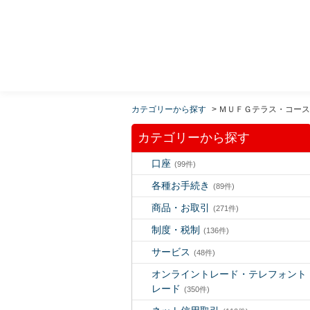
MUFG 世界が進むチカラになる。 三菱ＵＦＪモルガ
ン・スタンレー証券
カテゴリーから探す
>
ＭＵＦＧテラス・コース
カテゴリーから探す
口座
(99件)
各種お手続き
(89件)
商品・お取引
(271件)
制度・税制
(136件)
サービス
(48件)
オンライントレード・テレフォント
レード
(350件)