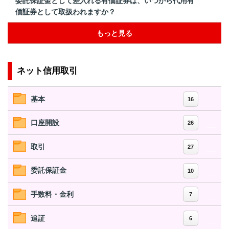
委託保証金として差入れる有価証券は、いつから代用有
価証券として取扱われますか？
もっと見る
ネット信用取引
基本
16
口座開設
26
取引
27
委託保証金
10
手数料・金利
7
追証
6