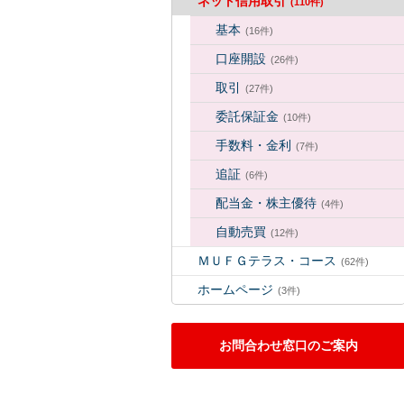
ネット信用取引
(110件)
基本
(16件)
口座開設
(26件)
取引
(27件)
委託保証金
(10件)
手数料・金利
(7件)
追証
(6件)
配当金・株主優待
(4件)
自動売買
(12件)
ＭＵＦＧテラス・コース
(62件)
ホームページ
(3件)
お問合わせ窓口のご案内