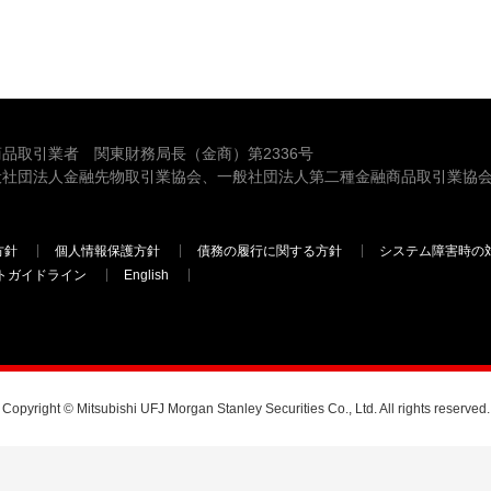
品取引業者 関東財務局長（金商）第2336号
般社団法人金融先物取引業協会、一般社団法人第二種金融商品取引業協会
方針
個人情報保護方針
債務の履行に関する方針
システム障害時の
トガイドライン
English
三菱ＵＦＪモルガン・スタンレー証券
Copyright © Mitsubishi UFJ Morgan Stanley Securities Co., Ltd. All rights reserved.