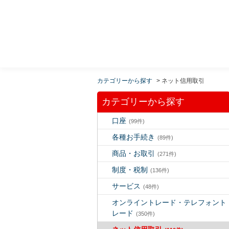
MUFG 世界が進むチカラになる。 三菱ＵＦＪモルガ
ン・スタンレー証券
カテゴリーから探す
>
ネット信用取引
カテゴリーから探す
口座
(99件)
各種お手続き
(89件)
商品・お取引
(271件)
制度・税制
(136件)
サービス
(48件)
オンライントレード・テレフォント
レード
(350件)