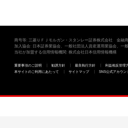
商号等: 三菱ＵＦＪモルガン・スタンレー証券株式会社 金融商
加入協会: 日本証券業協会、一般社団法人資産運用業協会、一
当社が加盟する信用情報機関: 株式会社日本信用情報機構
重要事項のご説明
勧誘方針
最良執行方針
利益相反管理
本サイトのご利用にあたって
サイトマップ
SNS公式アカウン