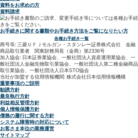
資料をお求めの方
資料請求
お手続きに関する書類やお手続き方法をご覧になりたい方
各種お手続き一覧
商号等: 三菱ＵＦＪモルガン・スタンレー証券株式会社 金融
商品取引業者 関東財務局長（金商）第2336号
加入協会: 日本証券業協会、一般社団法人資産運用業協会、一
般社団法人金融先物取引業協会、一般社団法人第二種金融商品
取引業協会、一般社団法人日本STO協会
当社が加盟する信用情報機関: 株式会社日本信用情報機構
重要事項のご説明
勧誘方針
最良執行方針
利益相反管理方針
個人情報保護方針
債務の履行に関する方針
システム障害時の対応について
お客さま本位の業務運営
サイトマップ