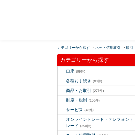
MUFG 世界が進むチカラになる。 三菱ＵＦＪモルガ
ン・スタンレー証券
カテゴリーから探す
>
ネット信用取引
>
取引
カテゴリーから探す
口座
(99件)
各種お手続き
(89件)
商品・お取引
(271件)
制度・税制
(136件)
サービス
(48件)
オンライントレード・テレフォント
レード
(350件)