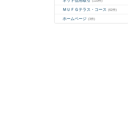
ネット信用取引
(110件)
ＭＵＦＧテラス・コース
(62件)
ホームページ
(3件)