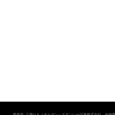
商号等: 三菱ＵＦＪモルガン・スタンレー証券株式会社 金融商