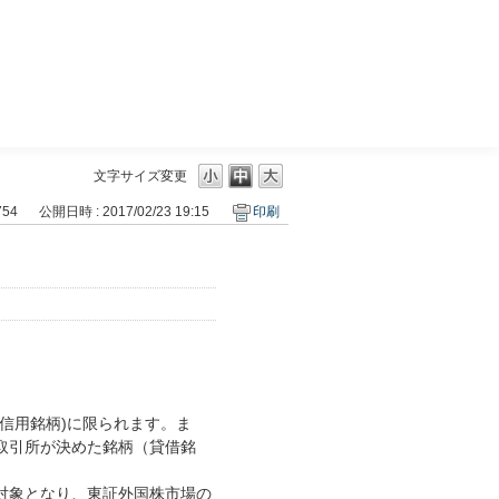
三菱ＵＦＪモルガン・スタンレー証券
文字サイズ変更
754
公開日時 : 2017/02/23 19:15
印刷
信用銘柄)に限られます。ま
取引所が決めた銘柄（貸借銘
対象となり、東証外国株市場の