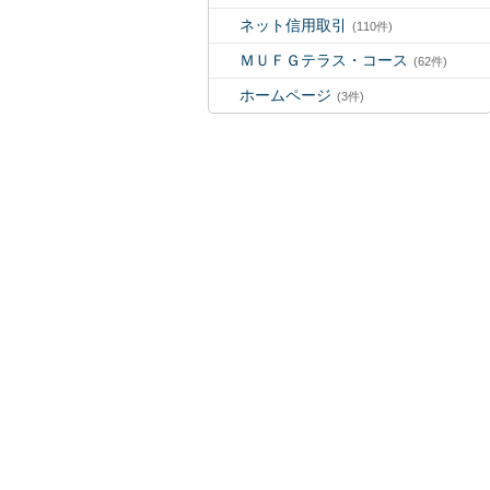
ネット信用取引
(110件)
ＭＵＦＧテラス・コース
(62件)
ホームページ
(3件)