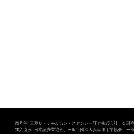
商号等: 三菱ＵＦＪモルガン・スタンレー証券株式会社 金融商
加入協会: 日本証券業協会、一般社団法人資産運用業協会、一