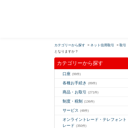
MUFG 世界が進むチカラになる。 三菱ＵＦＪモルガ
ン・スタンレー証券
カテゴリーから探す
>
ネット信用取引
>
取引
となりますか？
カテゴリーから探す
口座
(99件)
各種お手続き
(89件)
商品・お取引
(271件)
制度・税制
(136件)
サービス
(48件)
オンライントレード・テレフォント
レード
(350件)