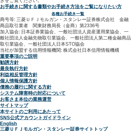
お手続きに関する書類やお手続き方法をご覧になりたい方
各種お手続き一覧
商号等: 三菱ＵＦＪモルガン・スタンレー証券株式会社 金融
商品取引業者 関東財務局長（金商）第2336号
加入協会: 日本証券業協会、一般社団法人資産運用業協会、一
般社団法人金融先物取引業協会、一般社団法人第二種金融商品
取引業協会、一般社団法人日本STO協会
当社が加盟する信用情報機関: 株式会社日本信用情報機構
重要事項のご説明
勧誘方針
最良執行方針
利益相反管理方針
個人情報保護方針
債務の履行に関する方針
システム障害時の対応について
お客さま本位の業務運営
サイトマップ
本サイトのご利用にあたって
SNS公式アカウントガイドライン
English
三菱ＵＦＪモルガン・スタンレー証券サイトトップ