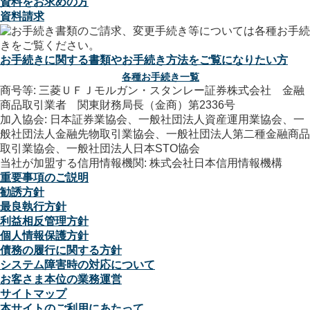
資料をお求めの方
資料請求
お手続きに関する書類やお手続き方法をご覧になりたい方
各種お手続き一覧
商号等: 三菱ＵＦＪモルガン・スタンレー証券株式会社 金融
商品取引業者 関東財務局長（金商）第2336号
加入協会: 日本証券業協会、一般社団法人資産運用業協会、一
般社団法人金融先物取引業協会、一般社団法人第二種金融商品
取引業協会、一般社団法人日本STO協会
当社が加盟する信用情報機関: 株式会社日本信用情報機構
重要事項のご説明
勧誘方針
最良執行方針
利益相反管理方針
個人情報保護方針
債務の履行に関する方針
システム障害時の対応について
お客さま本位の業務運営
サイトマップ
本サイトのご利用にあたって