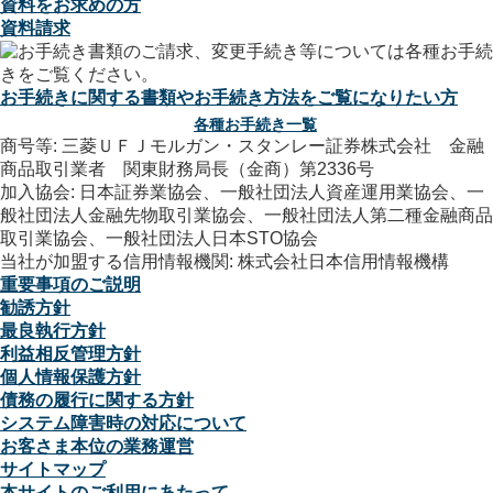
資料をお求めの方
資料請求
お手続きに関する書類やお手続き方法をご覧になりたい方
各種お手続き一覧
商号等: 三菱ＵＦＪモルガン・スタンレー証券株式会社 金融
商品取引業者 関東財務局長（金商）第2336号
加入協会: 日本証券業協会、一般社団法人資産運用業協会、一
般社団法人金融先物取引業協会、一般社団法人第二種金融商品
取引業協会、一般社団法人日本STO協会
当社が加盟する信用情報機関: 株式会社日本信用情報機構
重要事項のご説明
勧誘方針
最良執行方針
利益相反管理方針
個人情報保護方針
債務の履行に関する方針
システム障害時の対応について
お客さま本位の業務運営
サイトマップ
本サイトのご利用にあたって