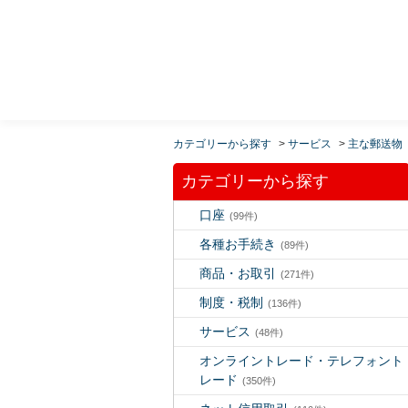
MUFG 世界が進むチカラになる。 三菱ＵＦＪモルガ
ン・スタンレー証券
カテゴリーから探す
>
サービス
>
主な郵送物
カテゴリーから探す
口座
(99件)
各種お手続き
(89件)
商品・お取引
(271件)
制度・税制
(136件)
サービス
(48件)
オンライントレード・テレフォント
レード
(350件)