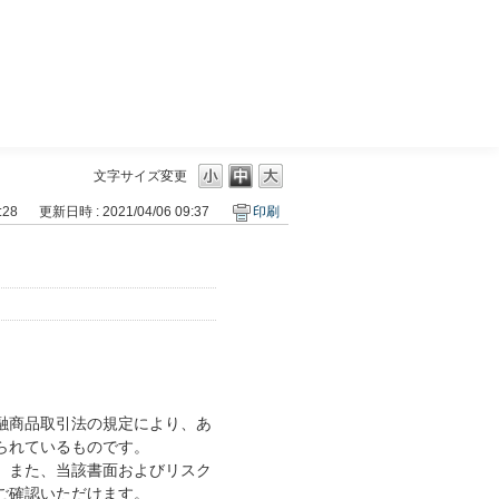
三菱ＵＦＪモルガン・スタンレー証券
文字サイズ変更
:28
更新日時 : 2021/04/06 09:37
印刷
融商品取引法の規定により、あ
られているものです。
。また、当該書面およびリスク
ご確認いただけます。