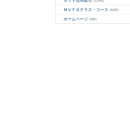
ネット信用取引
(110件)
ＭＵＦＧテラス・コース
(62件)
ホームページ
(3件)