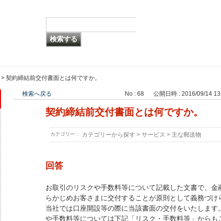
>
契約締結前交付書面とは何ですか。
検索へ戻る
No : 68
公開日時 : 2016/09/14 13
契約締結前交付書面とは何ですか。
カテゴリー :
カテゴリーから探す
>
サービス
>
主な郵送物
回答
お取引のリスクや手数料等について記載した文書で、金
らかじめお客さまに交付することが原則として義務づけ
当社では口座開設等の際に当該書面の交付をいたします
や手数料等については下記「リスク・手数料等」からも