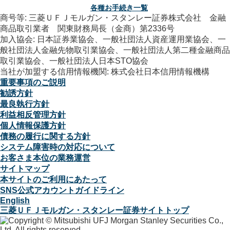
各種お手続き一覧
商号等: 三菱ＵＦＪモルガン・スタンレー証券株式会社 金融
商品取引業者 関東財務局長（金商）第2336号
加入協会: 日本証券業協会、一般社団法人資産運用業協会、一
般社団法人金融先物取引業協会、一般社団法人第二種金融商品
取引業協会、一般社団法人日本STO協会
当社が加盟する信用情報機関: 株式会社日本信用情報機構
重要事項のご説明
勧誘方針
最良執行方針
利益相反管理方針
個人情報保護方針
債務の履行に関する方針
システム障害時の対応について
お客さま本位の業務運営
サイトマップ
本サイトのご利用にあたって
SNS公式アカウントガイドライン
English
三菱ＵＦＪモルガン・スタンレー証券サイトトップ