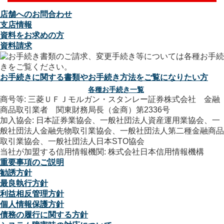
店舗へのお問合わせ
支店情報
資料をお求めの方
資料請求
お手続きに関する書類やお手続き方法をご覧になりたい方
各種お手続き一覧
商号等: 三菱ＵＦＪモルガン・スタンレー証券株式会社 金融
商品取引業者 関東財務局長（金商）第2336号
加入協会: 日本証券業協会、一般社団法人資産運用業協会、一
般社団法人金融先物取引業協会、一般社団法人第二種金融商品
取引業協会、一般社団法人日本STO協会
当社が加盟する信用情報機関: 株式会社日本信用情報機構
重要事項のご説明
勧誘方針
最良執行方針
利益相反管理方針
個人情報保護方針
債務の履行に関する方針