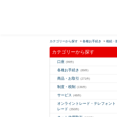
MUFG 世界が進むチカラになる。 三菱ＵＦＪモルガ
ン・スタンレー証券
カテゴリーから探す
>
各種お手続き
>
相続・
カテゴリーから探す
口座
(99件)
各種お手続き
(89件)
商品・お取引
(271件)
制度・税制
(136件)
サービス
(48件)
オンライントレード・テレフォント
レード
(350件)