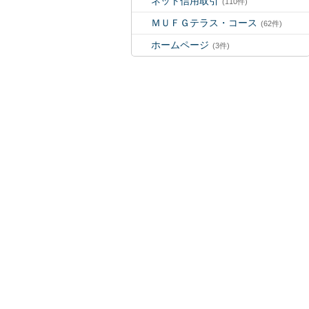
ネット信用取引
(110件)
ＭＵＦＧテラス・コース
(62件)
ホームページ
(3件)