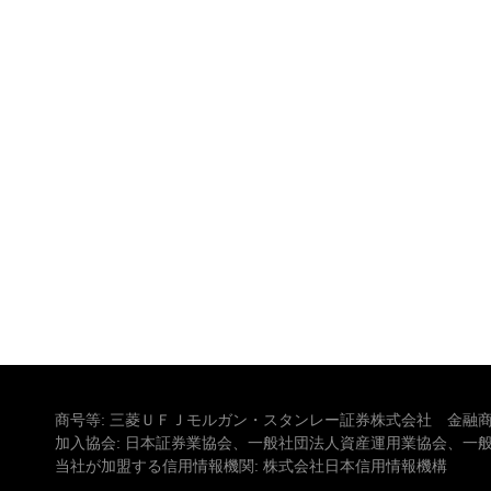
商号等: 三菱ＵＦＪモルガン・スタンレー証券株式会社 金融商
加入協会: 日本証券業協会、一般社団法人資産運用業協会、一
当社が加盟する信用情報機関: 株式会社日本信用情報機構