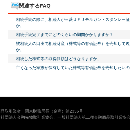
関連するFAQ
相続手続の際に、相続人が三菱ＵＦＪモルガン・スタンレー証
か。
相続手続完了までにどのくらいの期間かかりますか？
被相続人の口座で相続財産（株式等の有価証券）を売却して現
か。
相続した株式等の取得価額はどうなりますか。
亡くなった家族が保有していた株式等有価証券を売却したいの
品取引業者 関東財務局長（金商）第2336号
般社団法人金融先物取引業協会、一般社団法人第二種金融商品取引業協会