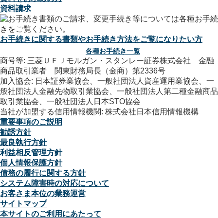
資料請求
お手続きに関する書類やお手続き方法をご覧になりたい方
各種お手続き一覧
商号等: 三菱ＵＦＪモルガン・スタンレー証券株式会社 金融
商品取引業者 関東財務局長（金商）第2336号
加入協会: 日本証券業協会、一般社団法人資産運用業協会、一
般社団法人金融先物取引業協会、一般社団法人第二種金融商品
取引業協会、一般社団法人日本STO協会
当社が加盟する信用情報機関: 株式会社日本信用情報機構
重要事項のご説明
勧誘方針
最良執行方針
利益相反管理方針
個人情報保護方針
債務の履行に関する方針
システム障害時の対応について
お客さま本位の業務運営
サイトマップ
本サイトのご利用にあたって