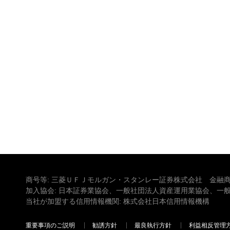
商号等: 三菱ＵＦＪモルガン・スタンレー証券株式会社 金融商
加入協会: 日本証券業協会、一般社団法人資産運用業協会、一
当社が加盟する信用情報機関: 株式会社日本信用情報機構
重要事項のご説明
勧誘方針
最良執行方針
利益相反管理