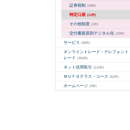
証券税制
(38件)
特定口座
(12件)
その他制度
(1件)
交付書面原則デジタル化
(10件)
サービス
(48件)
オンライントレード・テレフォント
レード
(350件)
ネット信用取引
(110件)
ＭＵＦＧテラス・コース
(62件)
ホームページ
(3件)