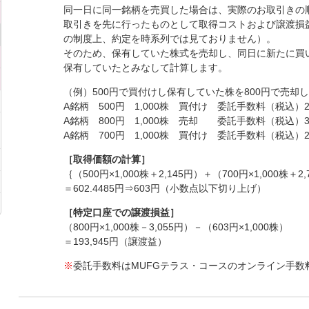
同一日に同一銘柄を売買した場合は、実際のお取引きの
取引きを先に行ったものとして取得コストおよび譲渡損
の制度上、約定を時系列では見ておりません）。
そのため、保有していた株式を売却し、同日に新たに買
保有していたとみなして計算します。
（例）500円で買付けし保有していた株を800円で売却し
A銘柄 500円 1,000株 買付け 委託手数料（税込）2,
A銘柄 800円 1,000株 売却 委託手数料（税込）3,
A銘柄 700円 1,000株 買付け 委託手数料（税込）2,
［取得価額の計算］
｛（500円×1,000株＋2,145円）＋（700円×1,000株＋2,
＝602.4485円⇒603円（小数点以下切り上げ）
［特定口座での譲渡損益］
（800円×1,000株－3,055円）－（603円×1,000株）
＝193,945円（譲渡益）
※
委託手数料はMUFGテラス・コースのオンライン手数