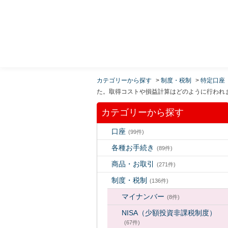
MUFG 世界が進むチカラになる。 三菱ＵＦＪモルガ
ン・スタンレー証券
カテゴリーから探す
>
制度・税制
>
特定口座
た。取得コストや損益計算はどのように行われ
カテゴリーから探す
口座
(99件)
各種お手続き
(89件)
商品・お取引
(271件)
制度・税制
(136件)
マイナンバー
(8件)
NISA（少額投資非課税制度）
(67件)