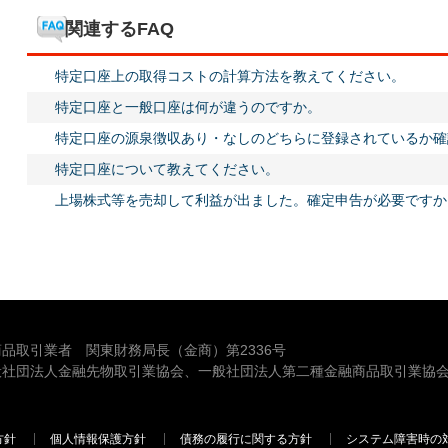
関連するFAQ
特定口座上の取得コストの計算方法を教えてください。
特定口座と一般口座は何が違うのですか。
特定口座の源泉徴収あり・なしのどちらに登録されているか確
特定口座について教えてください。
上場株式等を売却して利益が出ました。確定申告が必要ですか
品取引業者 関東財務局長（金商）第2336号
般社団法人金融先物取引業協会、一般社団法人第二種金融商品取引業協会
方針
個人情報保護方針
債務の履行に関する方針
システム障害時の