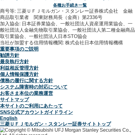
各種お手続き一覧
商号等: 三菱ＵＦＪモルガン・スタンレー証券株式会社 金融
商品取引業者 関東財務局長（金商）第2336号
加入協会: 日本証券業協会、一般社団法人資産運用業協会、一
般社団法人金融先物取引業協会、一般社団法人第二種金融商品
取引業協会、一般社団法人日本STO協会
当社が加盟する信用情報機関: 株式会社日本信用情報機構
重要事項のご説明
勧誘方針
最良執行方針
利益相反管理方針
個人情報保護方針
債務の履行に関する方針
システム障害時の対応について
お客さま本位の業務運営
サイトマップ
本サイトのご利用にあたって
SNS公式アカウントガイドライン
English
三菱ＵＦＪモルガン・スタンレー証券サイトトップ