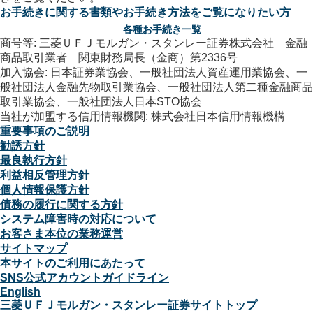
お手続きに関する書類やお手続き方法をご覧になりたい方
各種お手続き一覧
商号等: 三菱ＵＦＪモルガン・スタンレー証券株式会社 金融
商品取引業者 関東財務局長（金商）第2336号
加入協会: 日本証券業協会、一般社団法人資産運用業協会、一
般社団法人金融先物取引業協会、一般社団法人第二種金融商品
取引業協会、一般社団法人日本STO協会
当社が加盟する信用情報機関: 株式会社日本信用情報機構
重要事項のご説明
勧誘方針
最良執行方針
利益相反管理方針
個人情報保護方針
債務の履行に関する方針
システム障害時の対応について
お客さま本位の業務運営
サイトマップ
本サイトのご利用にあたって
SNS公式アカウントガイドライン
English
三菱ＵＦＪモルガン・スタンレー証券サイトトップ