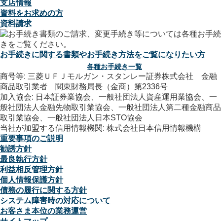
支店情報
資料をお求めの方
資料請求
お手続きに関する書類やお手続き方法をご覧になりたい方
各種お手続き一覧
商号等: 三菱ＵＦＪモルガン・スタンレー証券株式会社 金融
商品取引業者 関東財務局長（金商）第2336号
加入協会: 日本証券業協会、一般社団法人資産運用業協会、一
般社団法人金融先物取引業協会、一般社団法人第二種金融商品
取引業協会、一般社団法人日本STO協会
当社が加盟する信用情報機関: 株式会社日本信用情報機構
重要事項のご説明
勧誘方針
最良執行方針
利益相反管理方針
個人情報保護方針
債務の履行に関する方針
システム障害時の対応について
お客さま本位の業務運営