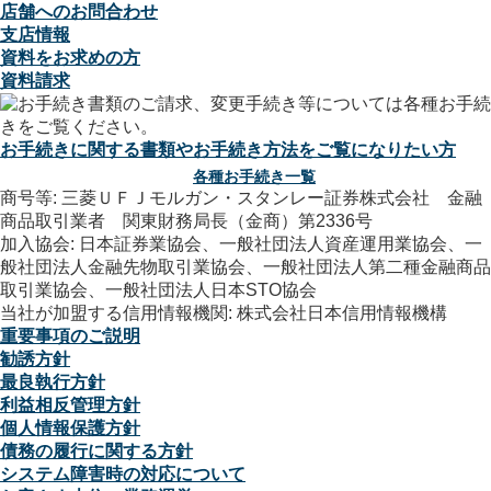
店舗へのお問合わせ
支店情報
資料をお求めの方
資料請求
お手続きに関する書類やお手続き方法をご覧になりたい方
各種お手続き一覧
商号等: 三菱ＵＦＪモルガン・スタンレー証券株式会社 金融
商品取引業者 関東財務局長（金商）第2336号
加入協会: 日本証券業協会、一般社団法人資産運用業協会、一
般社団法人金融先物取引業協会、一般社団法人第二種金融商品
取引業協会、一般社団法人日本STO協会
当社が加盟する信用情報機関: 株式会社日本信用情報機構
重要事項のご説明
勧誘方針
最良執行方針
利益相反管理方針
個人情報保護方針
債務の履行に関する方針
システム障害時の対応について