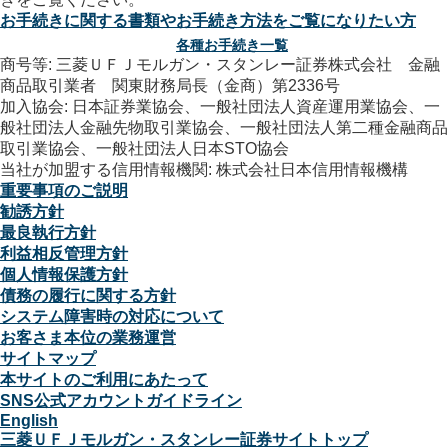
お手続きに関する書類やお手続き方法をご覧になりたい方
各種お手続き一覧
商号等: 三菱ＵＦＪモルガン・スタンレー証券株式会社 金融
商品取引業者 関東財務局長（金商）第2336号
加入協会: 日本証券業協会、一般社団法人資産運用業協会、一
般社団法人金融先物取引業協会、一般社団法人第二種金融商品
取引業協会、一般社団法人日本STO協会
当社が加盟する信用情報機関: 株式会社日本信用情報機構
重要事項のご説明
勧誘方針
最良執行方針
利益相反管理方針
個人情報保護方針
債務の履行に関する方針
システム障害時の対応について
お客さま本位の業務運営
サイトマップ
本サイトのご利用にあたって
SNS公式アカウントガイドライン
English
三菱ＵＦＪモルガン・スタンレー証券サイトトップ